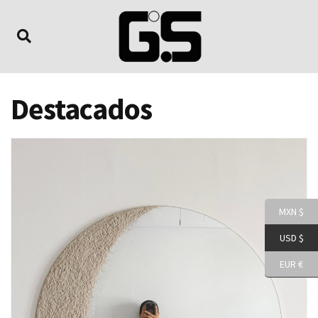
Destacados
MXN $
USD $
EUR €