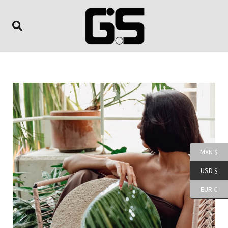
MXN $
USD $
EUR €