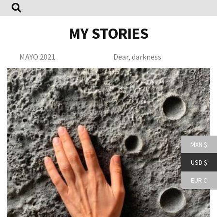
MY STORIES
MAYO 2021
Dear, darkness
MXN $
USD $
EUR €